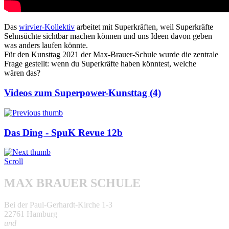
Das
wir­vier-Kollektiv
arbei­tet mit Superkräften, weil Superkräfte
Sehnsüchte sicht­bar machen kön­nen und uns Ideen davon geben
was anders lau­fen könnte.
Für den Kunsttag 2021 der Max-Brauer-Schule wur­de die zen­tra­le
Frage gestellt: wenn du Superkräfte haben könn­test, wel­che
wären das?
Videos zum Superpower-Kunsttag (4)
Das Ding - SpuK Revue 12b
Scroll
MAX BRAUER SCHULE
Bei der Paul-Gerhardt-Kirche 1-3
22761 Hamburg
und