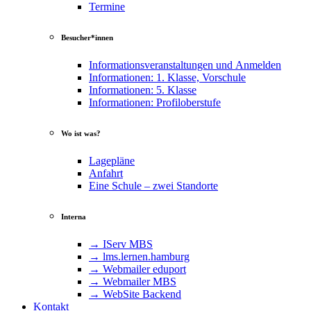
Termine
Besucher*innen
Informationsveranstaltungen und Anmelden
Informationen: 1. Klasse, Vorschule
Informationen: 5. Klasse
Informationen: Profiloberstufe
Wo ist was?
Lagepläne
Anfahrt
Eine Schule – zwei Standorte
Interna
→ IServ MBS
→ lms​.ler​nen​.ham​burg
→ Webmailer eduport
→ Webmailer MBS
→ WebSite Backend
Kontakt