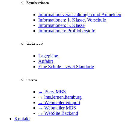
Besucher*innen
Informationsveranstaltungen und Anmelden
Informationen: 1. Klasse, Vorschule
Informationen: 5. Klasse
Informationen: Profiloberstufe
Wo ist was?
Lagepläne
Anfahrt
Eine Schule – zwei Standorte
Interna
→ IServ MBS
→ lms​.ler​nen​.ham​burg
→ Webmailer eduport
→ Webmailer MBS
→ WebSite Backend
Kontakt