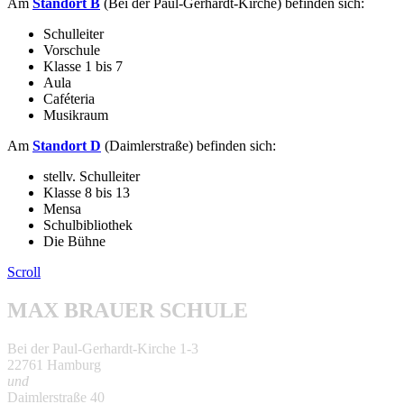
Am
Standort B
(Bei der Paul-Gerhardt-Kirche) befin­den sich:
Schulleiter
Vorschule
Klasse 1 bis 7
Aula
Caféteria
Musikraum
Am
Standort D
(Daimlerstraße) befin­den sich:
stellv. Schulleiter
Klasse 8 bis 13
Mensa
Schulbibliothek
Die Bühne
Scroll
MAX BRAUER SCHULE
Bei der Paul-Gerhardt-Kirche 1-3
22761 Hamburg
und
Daimlerstraße 40