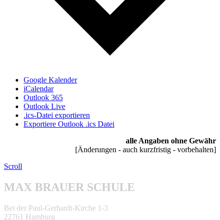
Google Kalender
iCalendar
Outlook 365
Outlook Live
.ics-Datei exportieren
Exportiere Outlook .ics Datei
alle Angaben ohne Gewähr
[Änderungen - auch kurzfristig - vorbehalten]
Scroll
MAX BRAUER SCHULE
Bei der Paul-Gerhardt-Kirche 1-3
22761 Hamburg