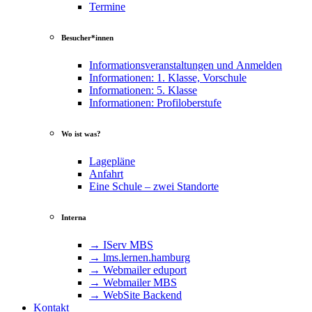
Termine
Besucher*innen
Informationsveranstaltungen und Anmelden
Informationen: 1. Klasse, Vorschule
Informationen: 5. Klasse
Informationen: Profiloberstufe
Wo ist was?
Lagepläne
Anfahrt
Eine Schule – zwei Standorte
Interna
→ IServ MBS
→ lms​.ler​nen​.ham​burg
→ Webmailer eduport
→ Webmailer MBS
→ WebSite Backend
Kontakt