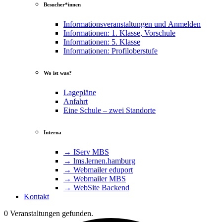
Besucher*innen
Informationsveranstaltungen und Anmelden
Informationen: 1. Klasse, Vorschule
Informationen: 5. Klasse
Informationen: Profiloberstufe
Wo ist was?
Lagepläne
Anfahrt
Eine Schule – zwei Standorte
Interna
→ IServ MBS
→ lms​.ler​nen​.ham​burg
→ Webmailer eduport
→ Webmailer MBS
→ WebSite Backend
Kontakt
0 Veranstaltungen gefunden.