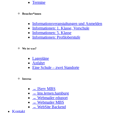
Termine
Besucher*innen
Informationsveranstaltungen und Anmelden
Informationen: 1. Klasse, Vorschule
Informationen: 5. Klasse
Informationen: Profiloberstufe
Wo ist was?
Lagepläne
Anfahrt
Eine Schule – zwei Standorte
Interna
→ IServ MBS
→ lms​.ler​nen​.ham​burg
→ Webmailer eduport
→ Webmailer MBS
→ WebSite Backend
Kontakt