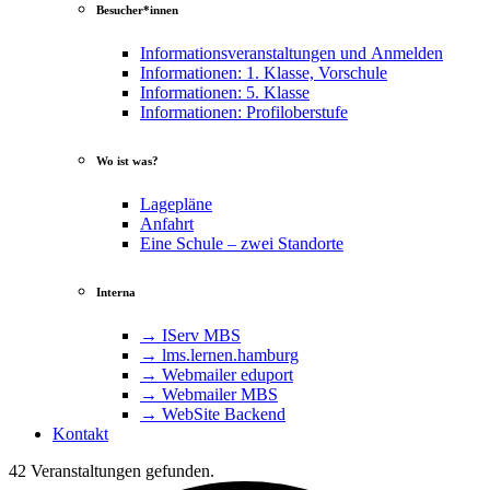
Besucher*innen
Informationsveranstaltungen und Anmelden
Informationen: 1. Klasse, Vorschule
Informationen: 5. Klasse
Informationen: Profiloberstufe
Wo ist was?
Lagepläne
Anfahrt
Eine Schule – zwei Standorte
Interna
→ IServ MBS
→ lms​.ler​nen​.ham​burg
→ Webmailer eduport
→ Webmailer MBS
→ WebSite Backend
Kontakt
42 Veranstaltungen gefunden.