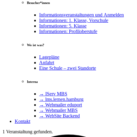
Besucher*innen
Informationsveranstaltungen und Anmelden
Informationen: 1. Klasse, Vorschule
Informationen: 5. Klasse
Informationen: Profiloberstufe
Wo ist was?
Lagepläne
Anfahrt
Eine Schule – zwei Standorte
Interna
→ IServ MBS
→ lms​.ler​nen​.ham​burg
→ Webmailer eduport
→ Webmailer MBS
→ WebSite Backend
Kontakt
1 Veranstaltung gefunden.