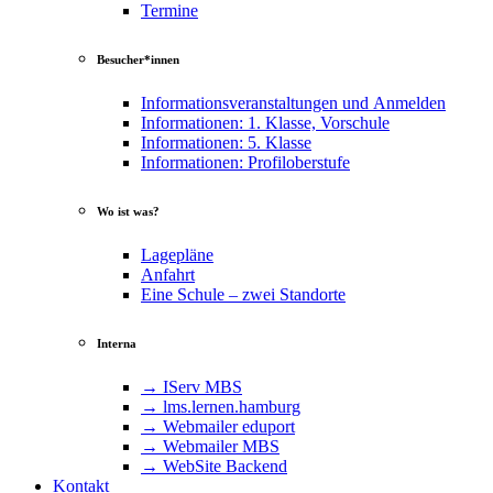
Termine
Besucher*innen
Informationsveranstaltungen und Anmelden
Informationen: 1. Klasse, Vorschule
Informationen: 5. Klasse
Informationen: Profiloberstufe
Wo ist was?
Lagepläne
Anfahrt
Eine Schule – zwei Standorte
Interna
→ IServ MBS
→ lms​.ler​nen​.ham​burg
→ Webmailer eduport
→ Webmailer MBS
→ WebSite Backend
Kontakt