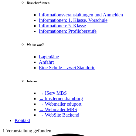
Besucher*innen
Informationsveranstaltungen und Anmelden
Informationen: 1. Klasse, Vorschule
Informationen: 5. Klasse
Informationen: Profiloberstufe
Wo ist was?
Lagepläne
Anfahrt
Eine Schule – zwei Standorte
Interna
→ IServ MBS
→ lms​.ler​nen​.ham​burg
→ Webmailer eduport
→ Webmailer MBS
→ WebSite Backend
Kontakt
1 Veranstaltung gefunden.