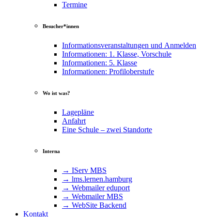
Termine
Besucher*innen
Informationsveranstaltungen und Anmelden
Informationen: 1. Klasse, Vorschule
Informationen: 5. Klasse
Informationen: Profiloberstufe
Wo ist was?
Lagepläne
Anfahrt
Eine Schule – zwei Standorte
Interna
→ IServ MBS
→ lms​.ler​nen​.ham​burg
→ Webmailer eduport
→ Webmailer MBS
→ WebSite Backend
Kontakt