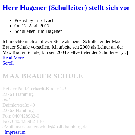
Herr Hagener (Schulleiter) stellt sich vor
Posted by Tina Koch
On 12. April 2017
Schulleiter, Tim Hagener
Ich möch­te mich an die­ser Stelle als neu­er Schul­lei­ter der Max
Brauer Schule vor­stel­len. Ich arbei­te seit 2000 als Leh­rer an der
Max Brauer Schule, bin seit 2004 stell­ver­tre­ten­der Schul­lei­ter […]
Read More
Scroll
MAX BRAUER SCHULE
Bei der Paul-Gerhardt-Kirche 1-3
22761 Hamburg
und
Daimlerstraße 40
22763 Hamburg
Fon: 040/428982-0
Fax: 040/428982-130
eMail: max-brauer-schule@bsfb.hamburg.de
|
Impressum
|