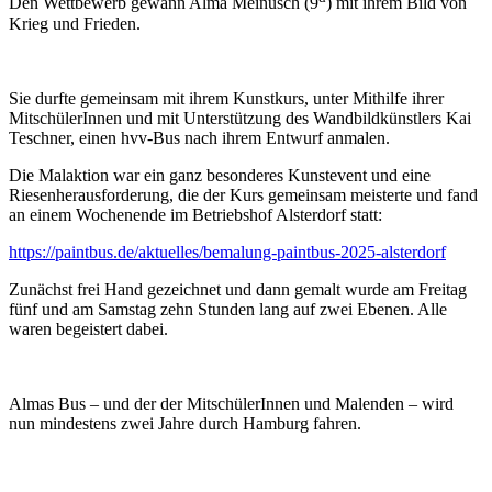
Den Wettbewerb gewann Alma Meinusch (9
) mit ihrem Bild von
Krieg und Frieden.
Sie durf­te gemein­sam mit ihrem Kunstkurs, unter Mithilfe ihrer
MitschülerInnen und mit Unterstützung des Wandbildkünstlers Kai
Teschner, einen hvv-Bus nach ihrem Entwurf anmalen.
Die Malaktion war ein ganz beson­de­res Kunstevent und eine
Riesenherausforderung, die der Kurs gemein­sam meis­ter­te und fand
an einem Wochenende im Betriebshof Alsterdorf statt:
https://​paint​bus​.de/​a​k​t​u​e​l​l​e​s​/​b​e​m​a​l​u​n​g​-​p​a​i​n​t​b​u​s​-​2​0​2​5​-​a​l​sterdorf
Zunächst frei Hand gezeich­net und dann gemalt wur­de am Freitag
fünf und am Samstag zehn Stunden lang auf zwei Ebenen. Alle
waren begeis­tert dabei.
Almas Bus – und der der MitschülerInnen und Malenden – wird
nun min­des­tens zwei Jahre durch Hamburg fahren.