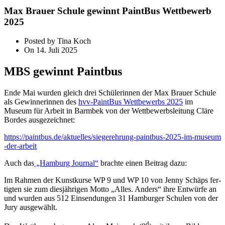
Max Brauer Schule gewinnt PaintBus Wettbewerb
2025
Posted by Tina Koch
On 14. Juli 2025
MBS gewinnt Paintbus
Ende Mai wur­den gleich drei Schülerinnen der Max Brauer Schule
als Gewinnerinnen des
hvv-PaintBus Wettbewerbs 2025
im
Museum für Arbeit in Barmbek von der Wettbewerbsleitung Cläre
Bordes ausgezeichnet:
https://​paint​bus​.de/​a​k​t​u​e​l​l​e​s​/​s​i​e​g​e​r​e​h​r​u​n​g​-​p​a​i​n​t​b​u​s​-​2​0​2​5​-​i​m​-​m​u​s​e​u​m​
-​d​e​r-arbeit
Auch das
„Hamburg Journal“
brach­te einen Beitrag dazu:
Im Rahmen der Kunstkurse WP 9 und WP 10 von Jenny Schäps fer­
tig­ten sie zum dies­jäh­ri­gen Motto „Alles. Anders“ ihre Entwürfe an
und wur­den aus 512 Einsendungen 31 Hamburger Schulen von der
Jury ausgewählt.
d