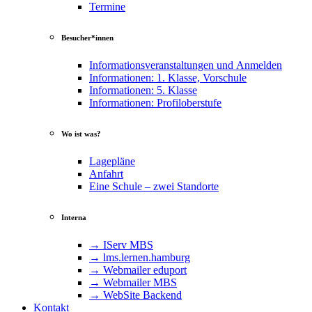
Termine
Besucher*innen
Informationsveranstaltungen und Anmelden
Informationen: 1. Klasse, Vorschule
Informationen: 5. Klasse
Informationen: Profiloberstufe
Wo ist was?
Lagepläne
Anfahrt
Eine Schule – zwei Standorte
Interna
→ IServ MBS
→ lms​.ler​nen​.ham​burg
→ Webmailer eduport
→ Webmailer MBS
→ WebSite Backend
Kontakt