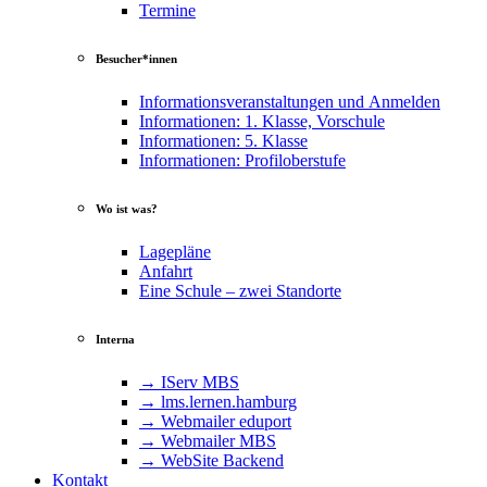
Termine
Besucher*innen
Informationsveranstaltungen und Anmelden
Informationen: 1. Klasse, Vorschule
Informationen: 5. Klasse
Informationen: Profiloberstufe
Wo ist was?
Lagepläne
Anfahrt
Eine Schule – zwei Standorte
Interna
→ IServ MBS
→ lms​.ler​nen​.ham​burg
→ Webmailer eduport
→ Webmailer MBS
→ WebSite Backend
Kontakt