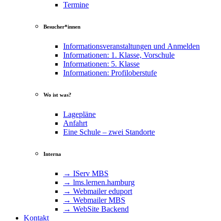
Termine
Besucher*innen
Informationsveranstaltungen und Anmelden
Informationen: 1. Klasse, Vorschule
Informationen: 5. Klasse
Informationen: Profiloberstufe
Wo ist was?
Lagepläne
Anfahrt
Eine Schule – zwei Standorte
Interna
→ IServ MBS
→ lms​.ler​nen​.ham​burg
→ Webmailer eduport
→ Webmailer MBS
→ WebSite Backend
Kontakt