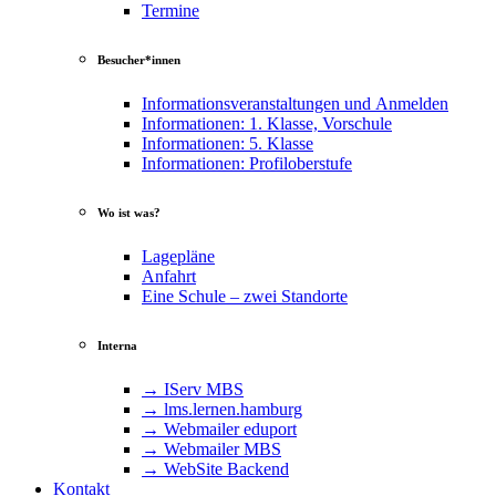
Termine
Besucher*innen
Informationsveranstaltungen und Anmelden
Informationen: 1. Klasse, Vorschule
Informationen: 5. Klasse
Informationen: Profiloberstufe
Wo ist was?
Lagepläne
Anfahrt
Eine Schule – zwei Standorte
Interna
→ IServ MBS
→ lms​.ler​nen​.ham​burg
→ Webmailer eduport
→ Webmailer MBS
→ WebSite Backend
Kontakt