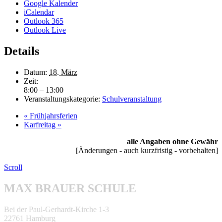
Google Kalender
iCalendar
Outlook 365
Outlook Live
Details
Datum:
18. März
Zeit:
8:00 – 13:00
Veranstaltungskategorie:
Schulveranstaltung
«
Frühjahrsferien
Karfreitag
»
alle Angaben ohne Gewähr
[Änderungen - auch kurzfristig - vorbehalten]
Scroll
MAX BRAUER SCHULE
Bei der Paul-Gerhardt-Kirche 1-3
22761 Hamburg