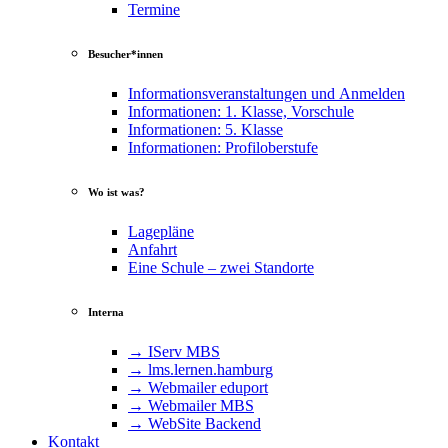
Termine
Besucher*innen
Informationsveranstaltungen und Anmelden
Informationen: 1. Klasse, Vorschule
Informationen: 5. Klasse
Informationen: Profiloberstufe
Wo ist was?
Lagepläne
Anfahrt
Eine Schule – zwei Standorte
Interna
→ IServ MBS
→ lms​.ler​nen​.ham​burg
→ Webmailer eduport
→ Webmailer MBS
→ WebSite Backend
Kontakt