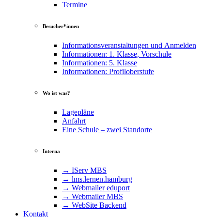
Termine
Besucher*innen
Informationsveranstaltungen und Anmelden
Informationen: 1. Klasse, Vorschule
Informationen: 5. Klasse
Informationen: Profiloberstufe
Wo ist was?
Lagepläne
Anfahrt
Eine Schule – zwei Standorte
Interna
→ IServ MBS
→ lms​.ler​nen​.ham​burg
→ Webmailer eduport
→ Webmailer MBS
→ WebSite Backend
Kontakt