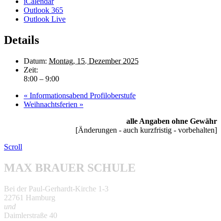
iCalendar
Outlook 365
Outlook Live
Details
Datum:
Montag, 15. Dezember 2025
Zeit:
8:00 – 9:00
«
Informationsabend Profiloberstufe
Weihnachtsferien
»
alle Angaben ohne Gewähr
[Änderungen - auch kurzfristig - vorbehalten]
Scroll
MAX BRAUER SCHULE
Bei der Paul-Gerhardt-Kirche 1-3
22761 Hamburg
und
Daimlerstraße 40