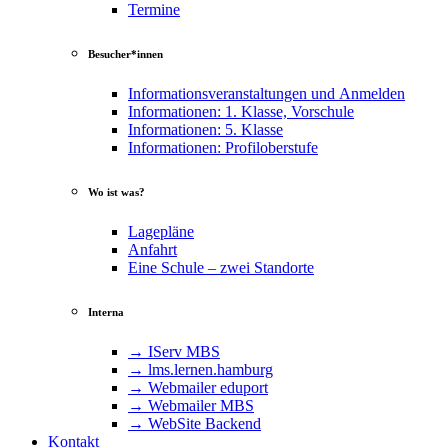
Termine
Besucher*innen
Informationsveranstaltungen und Anmelden
Informationen: 1. Klasse, Vorschule
Informationen: 5. Klasse
Informationen: Profiloberstufe
Wo ist was?
Lagepläne
Anfahrt
Eine Schule – zwei Standorte
Interna
→ IServ MBS
→ lms​.ler​nen​.ham​burg
→ Webmailer eduport
→ Webmailer MBS
→ WebSite Backend
Kontakt