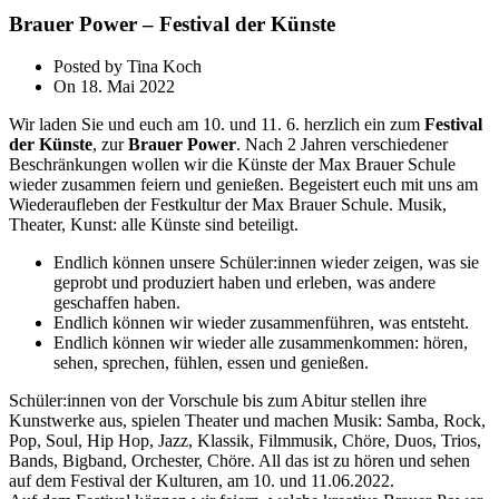
Brauer Power – Festival der Künste
Posted by Tina Koch
On 18. Mai 2022
Wir laden Sie und euch am 10. und 11. 6. herz­lich ein zum
Festival
der Künste
, zur
Brauer Power
.
Nach 2 Jahren ver­schie­de­ner
Beschränkungen wol­len wir die Künste der Max Brauer Schule
wie­der zusam­men fei­ern und genie­ßen. Begeistert euch mit uns am
Wiederaufleben der Festkultur der Max Brauer Schule. Musik,
Theater, Kunst: alle Künste sind beteiligt.
Endlich kön­nen unse­re Schüler:innen wie­der zei­gen, was sie
geprobt und pro­du­ziert haben und erle­ben, was ande­re
geschaf­fen haben.
Endlich kön­nen wir wie­der zusam­men­füh­ren, was entsteht.
Endlich kön­nen wir wie­der alle zusam­men­kom­men: hören,
sehen, spre­chen, füh­len, essen und genießen.
Schüler:innen von der Vorschule bis zum Abitur stel­len ihre
Kunstwerke aus, spie­len Theater und machen Musik: Samba, Rock,
Pop, Soul, Hip Hop, Jazz, Klassik, Filmmusik, Chöre, Duos, Trios,
Bands, Bigband, Orchester, Chöre. All das ist zu hören und sehen
auf dem Festival der Kulturen, am 10. und 11.06.2022.