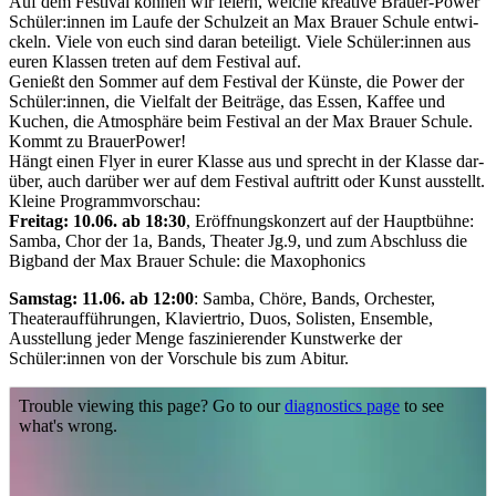
Auf dem Festival kön­nen wir fei­ern, wel­che krea­ti­ve Brauer-Power
Schüler:innen im Laufe der Schulzeit an Max Brauer Schule ent­wi­
ckeln. Viele von euch sind dar­an betei­ligt. Viele Schüler:innen aus
euren Klassen tre­ten auf dem Festival auf.
Genießt den Sommer auf dem Festival der Künste, die Power der
Schüler:innen, die Vielfalt der Beiträge, das Essen, Kaffee und
Kuchen, die Atmosphäre beim Festival an der Max Brauer Schule.
Kommt zu BrauerPower!
Hängt einen Flyer in eurer Klasse aus und sprecht in der Klasse dar­
über, auch dar­über wer auf dem Festival auf­tritt oder Kunst ausstellt.
Kleine Programmvorschau:
Freitag: 10.06. ab 18:30
, Eröffnungskonzert auf der Hauptbühne:
Samba, Chor der 1a, Bands, Theater Jg.9, und zum Abschluss die
Bigband der Max Brauer Schule: die Maxophonics
Samstag: 11.06. ab 12:00
: Samba, Chöre, Bands, Orchester,
Theateraufführungen, Klaviertrio, Duos, Solisten, Ensemble,
Ausstellung jeder Menge fas­zi­nie­ren­der Kunstwerke der
Schüler:innen von der Vorschule bis zum Abitur.